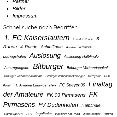
Partner
Bilder
Impressum
Schnellsuche nach Begriffen
1. FC Kaiserslautern
3.
1. und 2. Runde
Runde
4. Runde
Achtelfinale
Arminia
Anreise
Auslosung
Ludwigshafen
Auslosung Halbfinale
Bitburger
Austragungsort
Bitburger Verbandspokal
Bitburger Verbandspokalfinale
Bitburger Verbandspokalsieger
Derbystar
DFB-
Finaltag
FC Speyer 09
FC Arminia Ludwigshafen
Pokal
der Amateure
FK
FK 03 Pirmasens
Pirmasens
FV Dudenhofen
Halbfinale
Ingelheim
Hamburger SV
HSV
Ingelheim am Rhein
Jubiläumsball
Parken