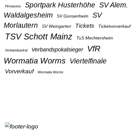
Sportpark Husterhöhe
SV Alem.
Pirmasens
Waldalgesheim
SV
SV Gonsenheim
Morlautern
Tickets
SV Weingarten
Ticketvorverkauf
TSV Schott Mainz
TuS Mechtersheim
VfR
Verbandspokalsieger
Verbandspokal
Wormatia Worms
Viertelfinale
Vorverkauf
Wormatia Worms