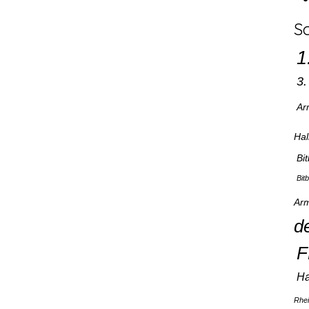
S
1
3
Ar
Hal
Bi
Bit
Arm
d
F
Ha
Rhe