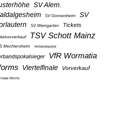
usterhöhe
SV Alem.
aldalgesheim
SV
SV Gonsenheim
orlautern
Tickets
SV Weingarten
TSV Schott Mainz
cketvorverkauf
S Mechtersheim
Verbandspokal
VfR Wormatia
rbandspokalsieger
orms
Viertelfinale
Vorverkauf
matia Worms