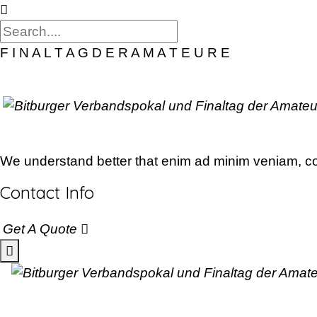
F
I
N
A
L
T
A
G
D
E
R
A
M
A
T
E
U
R
E
We understand better that enim ad minim veniam, con
Contact Info
Get A Quote
Skip
to
content