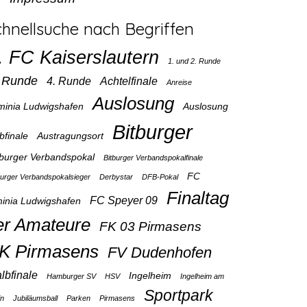
chnellsuche nach Begriffen
. FC Kaiserslautern
1. und 2. Runde
. Runde
4. Runde
Achtelfinale
Anreise
Auslosung
minia Ludwigshafen
Auslosung
Bitburger
bfinale
Austragungsort
tburger Verbandspokal
Bitburger Verbandspokalfinale
FC
burger Verbandspokalsieger
Derbystar
DFB-Pokal
Finaltag
FC Speyer 09
inia Ludwigshafen
er Amateure
FK 03 Pirmasens
K Pirmasens
FV Dudenhofen
lbfinale
Ingelheim
Hamburger SV
HSV
Ingelheim am
Sportpark
in
Jubiläumsball
Parken
Pirmasens