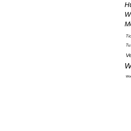
H
W
M
Ti
Tu
Ve
W
Wor