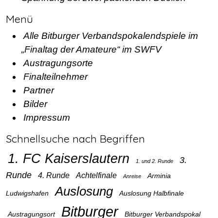
Menü
Alle Bitburger Verbandspokalendspiele im
„Finaltag der Amateure“ im SWFV
Austragungsorte
Finalteilnehmer
Partner
Bilder
Impressum
Schnellsuche nach Begriffen
1. FC Kaiserslautern
3.
1. und 2. Runde
Runde
4. Runde
Achtelfinale
Arminia
Anreise
Auslosung
Ludwigshafen
Auslosung Halbfinale
Bitburger
Austragungsort
Bitburger Verbandspokal