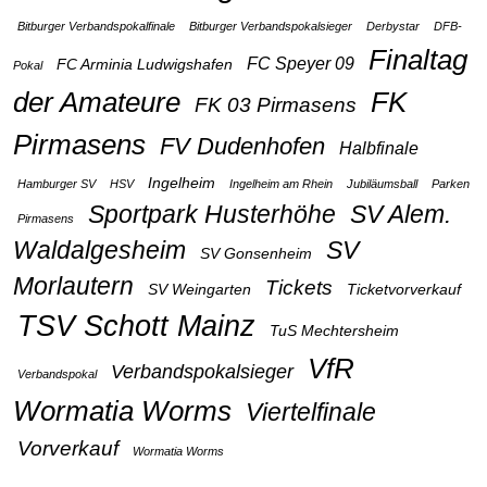
Bitburger Verbandspokalfinale
Bitburger Verbandspokalsieger
Derbystar
DFB-
Finaltag
FC Speyer 09
FC Arminia Ludwigshafen
Pokal
der Amateure
FK
FK 03 Pirmasens
Pirmasens
FV Dudenhofen
Halbfinale
Ingelheim
Hamburger SV
HSV
Ingelheim am Rhein
Jubiläumsball
Parken
Sportpark Husterhöhe
SV Alem.
Pirmasens
Waldalgesheim
SV
SV Gonsenheim
Morlautern
Tickets
SV Weingarten
Ticketvorverkauf
TSV Schott Mainz
TuS Mechtersheim
VfR
Verbandspokalsieger
Verbandspokal
Wormatia Worms
Viertelfinale
Vorverkauf
Wormatia Worms