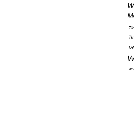
W
M
Ti
Tu
Ve
W
Wor