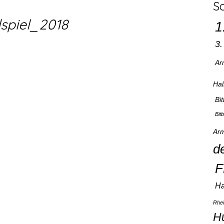
S
piel_2018
1
3
Ar
Hal
Bi
Bit
Arm
d
F
Ha
Rhe
H