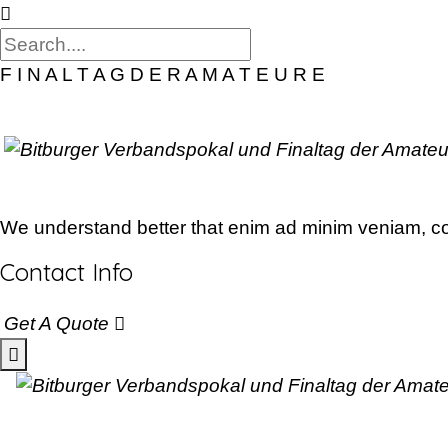
F
I
N
A
L
T
A
G
D
E
R
A
M
A
T
E
U
R
E
We understand better that enim ad minim veniam, con
Contact Info
Get A Quote
Skip to content