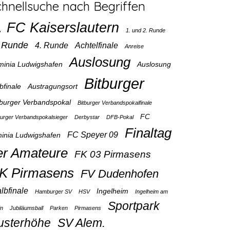
chnellsuche nach Begriffen
. FC Kaiserslautern
1. und 2. Runde
. Runde
4. Runde
Achtelfinale
Anreise
Auslosung
minia Ludwigshafen
Auslosung
Bitburger
bfinale
Austragungsort
tburger Verbandspokal
Bitburger Verbandspokalfinale
FC
burger Verbandspokalsieger
Derbystar
DFB-Pokal
Finaltag
FC Speyer 09
inia Ludwigshafen
er Amateure
FK 03 Pirmasens
K Pirmasens
FV Dudenhofen
lbfinale
Ingelheim
Hamburger SV
HSV
Ingelheim am
Sportpark
in
Jubiläumsball
Parken
Pirmasens
usterhöhe
SV Alem.