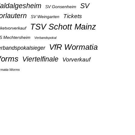
aldalgesheim
SV
SV Gonsenheim
orlautern
Tickets
SV Weingarten
TSV Schott Mainz
cketvorverkauf
S Mechtersheim
Verbandspokal
VfR Wormatia
rbandspokalsieger
orms
Viertelfinale
Vorverkauf
matia Worms