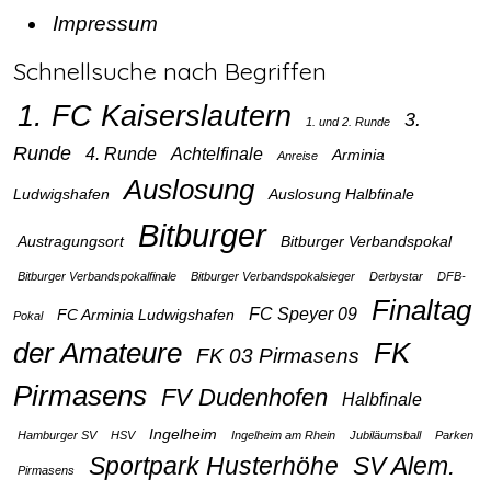
Impressum
Schnellsuche nach Begriffen
1. FC Kaiserslautern
3.
1. und 2. Runde
Runde
4. Runde
Achtelfinale
Arminia
Anreise
Auslosung
Ludwigshafen
Auslosung Halbfinale
Bitburger
Austragungsort
Bitburger Verbandspokal
Bitburger Verbandspokalfinale
Bitburger Verbandspokalsieger
Derbystar
DFB-
Finaltag
FC Speyer 09
FC Arminia Ludwigshafen
Pokal
der Amateure
FK
FK 03 Pirmasens
Pirmasens
FV Dudenhofen
Halbfinale
Ingelheim
Hamburger SV
HSV
Ingelheim am Rhein
Jubiläumsball
Parken
Sportpark Husterhöhe
SV Alem.
Pirmasens