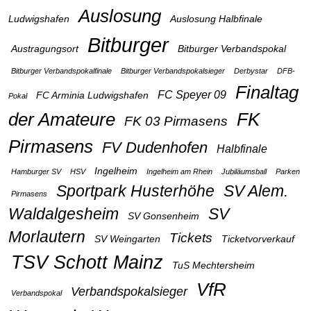
Auslosung
Ludwigshafen
Auslosung Halbfinale
Bitburger
Austragungsort
Bitburger Verbandspokal
Bitburger Verbandspokalfinale
Bitburger Verbandspokalsieger
Derbystar
DFB-
Finaltag
FC Speyer 09
FC Arminia Ludwigshafen
Pokal
der Amateure
FK
FK 03 Pirmasens
Pirmasens
FV Dudenhofen
Halbfinale
Ingelheim
Hamburger SV
HSV
Ingelheim am Rhein
Jubiläumsball
Parken
Sportpark Husterhöhe
SV Alem.
Pirmasens
Waldalgesheim
SV
SV Gonsenheim
Morlautern
Tickets
SV Weingarten
Ticketvorverkauf
TSV Schott Mainz
TuS Mechtersheim
VfR
Verbandspokalsieger
Verbandspokal