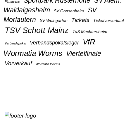
Sportpark Husterhöhe
SV Alem.
Pirmasens
Waldalgesheim
SV
SV Gonsenheim
Morlautern
Tickets
SV Weingarten
Ticketvorverkauf
TSV Schott Mainz
TuS Mechtersheim
VfR
Verbandspokalsieger
Verbandspokal
Wormatia Worms
Viertelfinale
Vorverkauf
Wormatia Worms