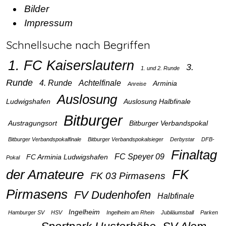
Bilder
Impressum
Schnellsuche nach Begriffen
1. FC Kaiserslautern
3.
1. und 2. Runde
Runde
4. Runde
Achtelfinale
Arminia
Anreise
Auslosung
Ludwigshafen
Auslosung Halbfinale
Bitburger
Austragungsort
Bitburger Verbandspokal
Bitburger Verbandspokalfinale
Bitburger Verbandspokalsieger
Derbystar
DFB-
Finaltag
FC Speyer 09
FC Arminia Ludwigshafen
Pokal
der Amateure
FK
FK 03 Pirmasens
Pirmasens
FV Dudenhofen
Halbfinale
Ingelheim
Hamburger SV
HSV
Ingelheim am Rhein
Jubiläumsball
Parken