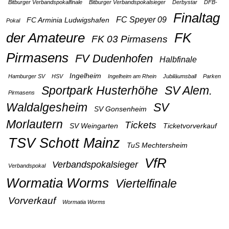
Bitburger Verbandspokalfinale
Bitburger Verbandspokalsieger
Derbystar
DFB-
Finaltag
FC Speyer 09
FC Arminia Ludwigshafen
Pokal
der Amateure
FK
FK 03 Pirmasens
Pirmasens
FV Dudenhofen
Halbfinale
Ingelheim
Hamburger SV
HSV
Ingelheim am Rhein
Jubiläumsball
Parken
Sportpark Husterhöhe
SV Alem.
Pirmasens
Waldalgesheim
SV
SV Gonsenheim
Morlautern
Tickets
SV Weingarten
Ticketvorverkauf
TSV Schott Mainz
TuS Mechtersheim
VfR
Verbandspokalsieger
Verbandspokal
Wormatia Worms
Viertelfinale
Vorverkauf
Wormatia Worms