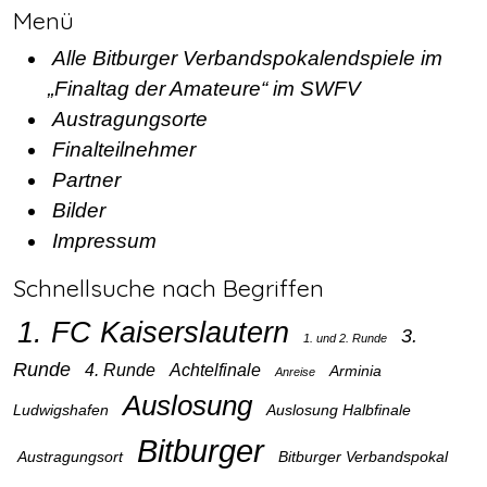
Menü
Alle Bitburger Verbandspokalendspiele im
„Finaltag der Amateure“ im SWFV
Austragungsorte
Finalteilnehmer
Partner
Bilder
Impressum
Schnellsuche nach Begriffen
1. FC Kaiserslautern
3.
1. und 2. Runde
Runde
4. Runde
Achtelfinale
Arminia
Anreise
Auslosung
Ludwigshafen
Auslosung Halbfinale
Bitburger
Austragungsort
Bitburger Verbandspokal