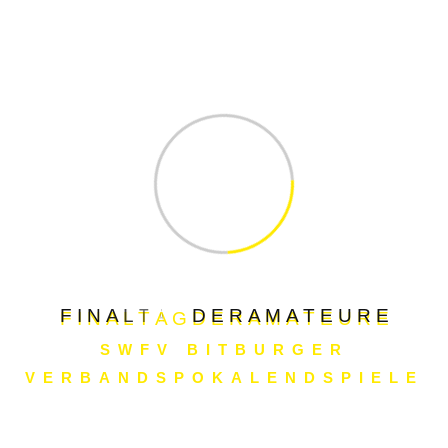
Finaltag der Amateure: Neue
Vermarktungsvereinbarung bis 2030
Spannender Pokalabend: Mechtersheim
und Pirmasens im Halbfinale
Viertelfinalstart im Bitburger
Verbandspokal: Spannung bei zwei
packenden Duellen
F
I
N
A
L
T
A
G
D
E
R
A
M
A
T
E
U
R
E
SWFV BITBURGER
Menü
VERBANDSPOKALENDSPIELE
Alle Bitburger Verbandspokalendspiele im