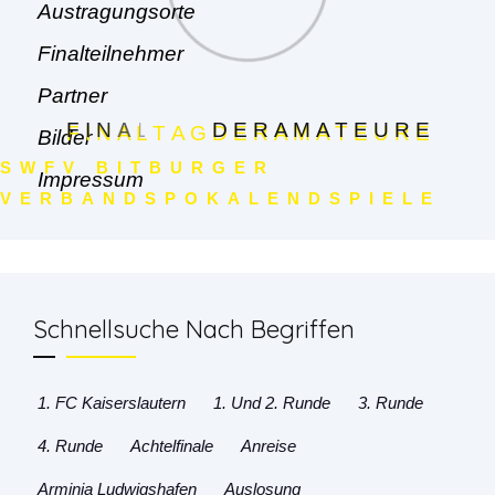
Austragungsorte
Finalteilnehmer
Partner
F
I
N
A
L
T
A
G
D
E
R
A
M
A
T
E
U
R
E
Bilder
SWFV BITBURGER
Impressum
VERBANDSPOKALENDSPIELE
Schnellsuche Nach Begriffen
1. FC Kaiserslautern
1. Und 2. Runde
3. Runde
4. Runde
Achtelfinale
Anreise
Arminia Ludwigshafen
Auslosung