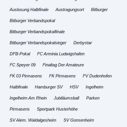
Auslosung Halbfinale
Austragungsort
Bitburger
Bitburger Verbandspokal
Bitburger Verbandspokalfinale
Bitburger Verbandspokalsieger
Derbystar
DFB-Pokal
FC Arminia Ludwigshafen
FC Speyer 09
Finaltag Der Amateure
FK 03 Pirmasens
FK Pirmasens
FV Dudenhofen
Halbfinale
Hamburger SV
HSV
Ingelheim
Ingelheim Am Rhein
Jubiläumsball
Parken
Pirmasens
Sportpark Husterhöhe
SV Alem. Waldalgesheim
SV Gonsenheim