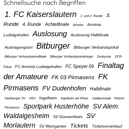
Schnellsuche nach Begriffen
1. FC Kaiserslautern
3.
1. und 2. Runde
Runde
4. Runde
Achtelfinale
Arminia
Anreise
Auslosung
Ludwigshafen
Auslosung Halbfinale
Bitburger
Austragungsort
Bitburger Verbandspokal
Bitburger Verbandspokalfinale
Bitburger Verbandspokalsieger
Derbystar
DFB-
Finaltag
FC Speyer 09
FC Arminia Ludwigshafen
Pokal
der Amateure
FK
FK 03 Pirmasens
Pirmasens
FV Dudenhofen
Halbfinale
Ingelheim
Hamburger SV
HSV
Ingelheim am Rhein
Jubiläumsball
Parken
Sportpark Husterhöhe
SV Alem.
Pirmasens
Waldalgesheim
SV
SV Gonsenheim
Morlautern
Tickets
SV Weingarten
Ticketvorverkauf